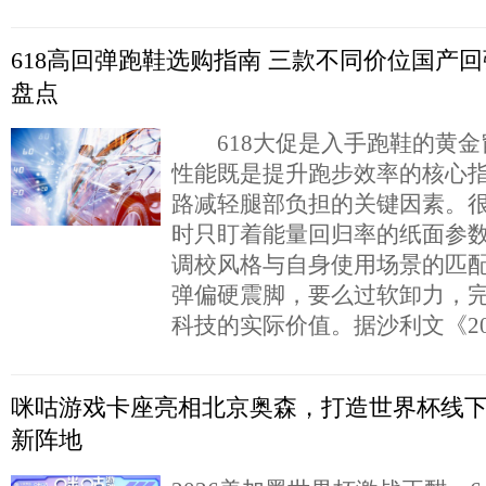
618高回弹跑鞋选购指南 三款不同价位国产
盘点
618大促是入手跑鞋的黄金
性能既是提升跑步效率的核心
路减轻腿部负担的关键因素。
时只盯着能量回归率的纸面参
调校风格与自身使用场景的匹
弹偏硬震脚，要么过软卸力，
科技的实际价值。据沙利文《20
咪咕游戏卡座亮相北京奥森，打造世界杯线
新阵地