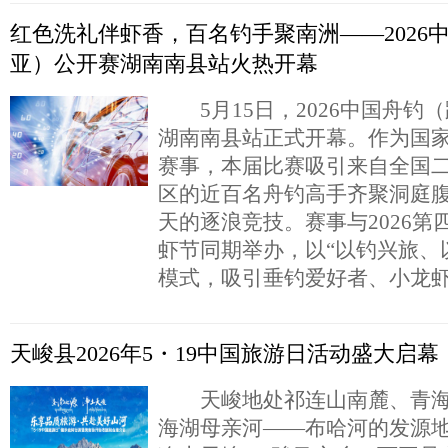
红色洗礼伴虾香，百名钓手聚南洲——2026
亚）公开赛湖南南县站火热开幕
5月15日，2026中国舟钓
湖南南县站正式开幕。作为国
赛事，本届比赛吸引来自全国
区的近百名舟钓高手齐聚洞庭
天的逐浪竞技。赛事与2026第
虾节同期举办，以“以钓兴旅、
模式，吸引垂钓爱好者、小龙
天峻县2026年5・19中国旅游日活动盛大启幕
天峻地处祁连山南麓、青海
海湖母亲河——布哈河的发源地