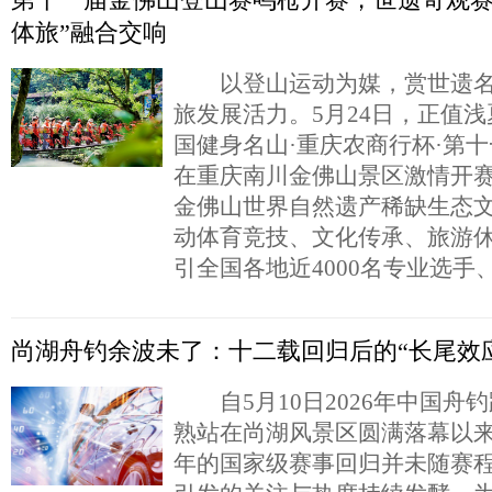
体旅”融合交响
以登山运动为媒，赏世遗名
旅发展活力。5月24日，正值浅
国健身名山·重庆农商行杯·第
在重庆南川金佛山景区激情开
金佛山世界自然遗产稀缺生态
动体育竞技、文化传承、旅游
引全国各地近4000名专业选手
尚湖舟钓余波未了：十二载回归后的“长尾效
自5月10日2026年中国舟
熟站在尚湖风景区圆满落幕以
年的国家级赛事回归并未随赛