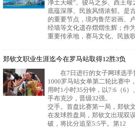
净土天峻”、骏马之乡、西王母
底蕴深厚、民族风情浓郁。是
的重要节点，境内鲁茫岩画、
经墙等文化遗存熠熠生辉；作
重要传承地，赛马文化、民族
郑钦文职业生涯迄今在罗马站取得12胜3负
在7日进行的女子网球选手协
1000罗马站女单第二轮比赛中
用时1小时35分钟，以7:6（6）
手布克沙，晋级32强。 
交手。首盘比赛第一局，郑钦
在发球胜盘局，郑钦文出现双
破，将比分追至5:5平。第12