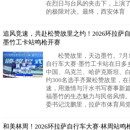
在烈日与台风的夹击下，上演
的极限对决。最终，西安体育
追风竞速，共赴松赞故里之约！2026环拉萨自
墨竹工卡站鸣枪开赛
松赞故里，天边墨竹。7月10
自行车大赛·墨竹工卡站在日多
中国、乌克兰、哈萨克斯坦、
约300名选手齐聚松赞故里，
速，用激情与汗水书写赛事新
福墨竹的生态魅力与民俗风情
委书记沈鹏里，拉萨市体育局
和美林周！2026环拉萨自行车大赛·林周站鸣