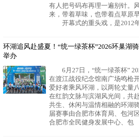
有人把号码布再理一遍别针。
来，带着草味，也带着点草原
开幕式的重头戏，是2012
环湖追风赴盛夏！“统一绿茶杯”2026环巢湖
举办
6月27日，“统一绿茶杯” 2
在渡江战役纪念馆南广场鸣枪开赛
爱好者乘风环湖，以两轮丈量
在红韵文脉与滨湖风光间，共
共生、休闲与温情相融的环湖
届赛事由合肥市体育局、包河
合肥市全民健身发展中心、包