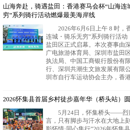
山海奔赴，骑遇盐田：香港赛马会杯“山海连
穷”系列骑行活动燃爆最美海岸线
2026年6月6日上午 8 时，
连城・骑乐无穷”系列骑行活动
盐田区正式启幕。本次赛事由
广电旅游体育局、深圳市盐田
执法局、中国工商银行股份有
行、深圳共潮生文旅发展有限
圳市自行车运动协会主办，香
2026怀集县首届乡村徒步嘉年华（桥头站）
5月24日，怀集桥头——烈
言，只有脚步与汗水在大地上
影怀情·同心集行”2026年怀