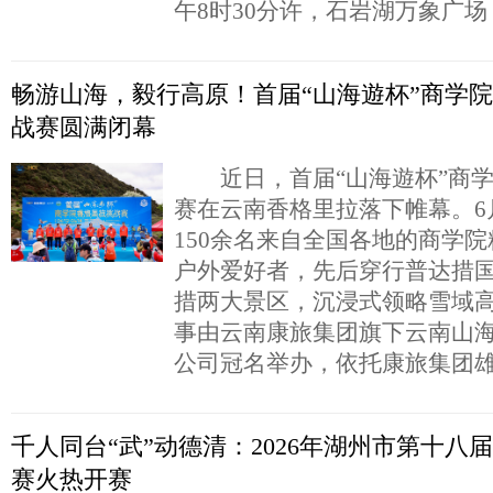
午8时30分许，石岩湖万象广场
畅游山海，毅行高原！首届“山海遊杯”商学
战赛圆满闭幕
近日，首届“山海遊杯”商学
赛在云南香格里拉落下帷幕。6月
150余名来自全国各地的商学
户外爱好者，先后穿行普达措
措两大景区，沉浸式领略雪域
事由云南康旅集团旗下云南山
公司冠名举办，依托康旅集团
千人同台“武”动德清：2026年湖州市第十八
赛火热开赛