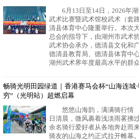
6月13日至14日，2026年
武术比赛暨武术馆校武术（套
清县体育中心隆重举行。本次
总会的指导下，由湖州市武术
武术协会承办，德清县文化和
德清县教育局、德清县体育中
湖州武术界年度最高水平的群
畅骑光明田园绿道｜香港赛马会杯“山海连城
穷”（光明站）超燃启幕
悠悠山海韵，满满骑行情 2
日清晨，微风裹着浅淡雨雾拂过
余名骑行爱好者从各地奔赴而
骑友的山海之约正式拉开帷幕