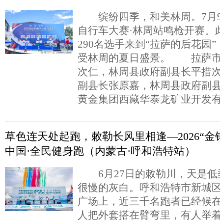
缤纷四季，和美林周。7月9日
自行车大赛·林周站鸣枪开赛。
290名选手来到“拉萨的后花园
受林周的夏日盛景。 拉萨市
次仁，林周县政府副县长平措
副县长张原嘉，林周县政府副
黄金集团西藏华泰龙矿业开发
草色连天处起跑，敕勒长风里相逢—2026“金
中国·全民健身跑（内蒙古·呼和浩特站）
6月27日的敕勒川，天是低
很慢的灰白。呼和浩特市新城
广场上，近三千名跑者已经候
人把外套搭在臂弯里，有人举