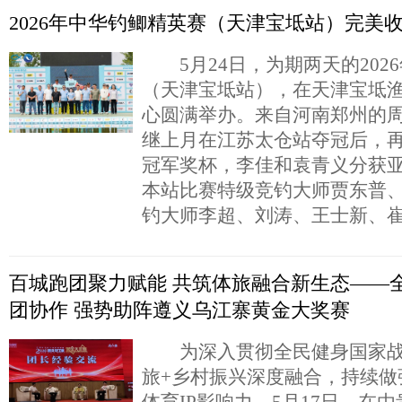
2026年中华钓鲫精英赛（天津宝坻站）完美
5月24日，为期两天的202
（天津宝坻站），在天津宝坻
心圆满举办。来自河南郑州的
继上月在江苏太仓站夺冠后，
冠军奖杯，李佳和袁青义分
本站比赛特级竞钓大师贾东普
钓大师李超、刘涛、王士新、
百城跑团聚力赋能 共筑体旅融合新生态——
团协作 强势助阵遵义乌江寨黄金大奖赛
为深入贯彻全民健身国家战
旅+乡村振兴深度融合，持续做