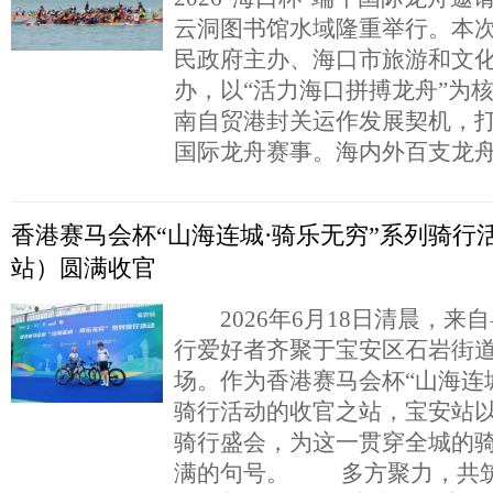
云洞图书馆水域隆重举行。本
民政府主办、海口市旅游和文
办，以“活力海口拼搏龙舟”为
南自贸港封关运作发展契机，
国际龙舟赛事。海内外百支龙
香港赛马会杯“山海连城·骑乐无穷”系列骑行
站）圆满收官
2026年6月18日清晨，来
行爱好者齐聚于宝安区石岩街
场。作为香港赛马会杯“山海连
骑行活动的收官之站，宝安站
骑行盛会，为这一贯穿全城的
满的句号。 多方聚力，共